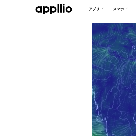
メ
アプリ
スマホ
イ
ン
コ
ン
テ
ン
ツ
に
移
動