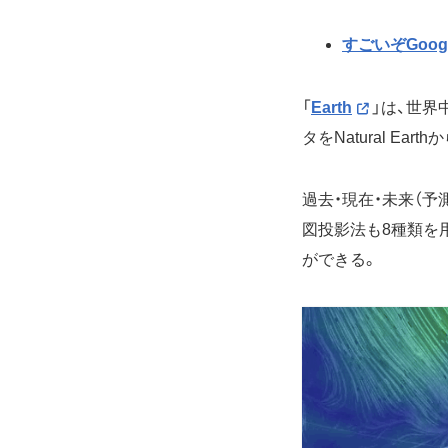
すごいぞGoo
「
Earth
」は、世
タをNatural E
過去・現在・未来（
図投影法も8種類を
ができる。