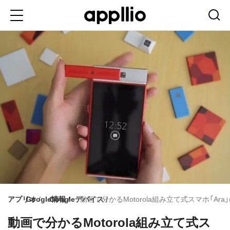
メ
イ
ン
コ
ン
テ
ン
ツ
に
移
動
アプリオ
Google情報
Googleデバイス
動画で分かるMotorola組み立て式スマホ「Ara」
動画で分かるMotorola組み立て式ス