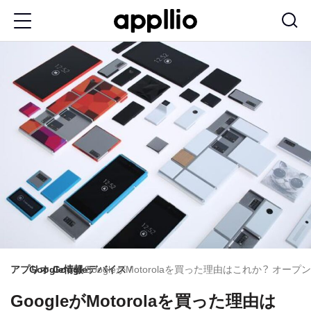
メ
イ
ン
コ
ン
テ
ン
ツ
に
移
動
アプリオ
Google情報
Googleデバイス
GoogleがMotorolaを買った理由はこれか？ オ
GoogleがMotorolaを買った理由は