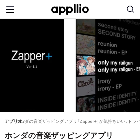
メ
イ
ン
コ
ン
テ
ン
ツ
に
移
動
アプリオ
ホンダの音楽ザッピングアプリ「Zapper+」が気持ちいい、ドライ
ホンダの音楽ザッピングアプリ