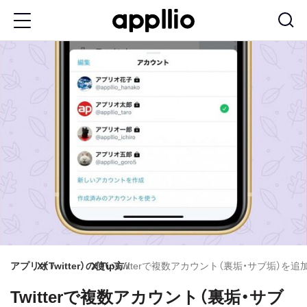
メ
イ
ン
コ
ン
テ
ン
ツ
に
移
動
アプリオ
X（Twitter）の使い方
X Tips
Twitterで複数アカウント（裏垢・サブ垢）を追加作成
Twitterで複数アカウント（裏垢・サブ