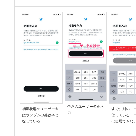
任意のユーザー名を入
初期状態のユーザー名
すでに別のユ
力
はランダムの英数字と
使っているユ
なっている
は使用できな