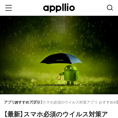
メ
イ
ン
コ
ン
テ
ン
ツ
に
移
動
アプリオ
おすすめアプリ
【最新】スマホ必須のウイルス対策アプリ おすすめ4選
【最新】スマホ必須のウイルス対策ア