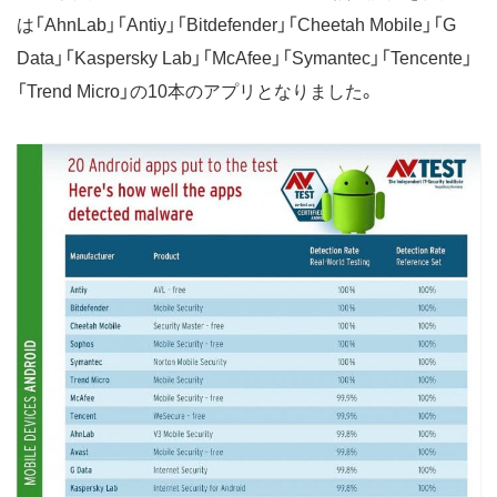
は「AhnLab」「Antiy」「Bitdefender」「Cheetah Mobile」「G
Data」「Kaspersky Lab」「McAfee」「Symantec」「Tencente」
「Trend Micro」の10本のアプリとなりました。