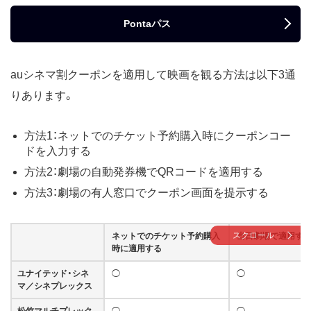
Pontaパス
auシネマ割クーポンを適用して映画を観る方法は以下3通
りあります。
方法1：ネットでのチケット予約購入時にクーポンコー
ドを入力する
方法2：劇場の自動発券機でQRコードを適用する
方法3：劇場の有人窓口でクーポン画面を提示する
スクロール
ネットでのチケット予約購入
当日劇場で適用す
時に適用する
ユナイテッド・シネ
◯
◯
マ／シネプレックス
松竹マルチプレック
◯
◯