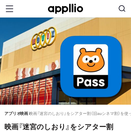
メ
イ
ン
コ
ン
テ
ン
ツ
に
移
動
アプリオ
映画
映画『迷宮のしおり』をシアター割（旧auシネマ割）を
映画『迷宮のしおり』をシアター割