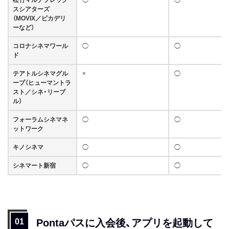
スシアターズ
（MOVIX／ピカデリ
ーなど）
コロナシネマワール
◯
◯
ド
テアトルシネマグル
×
◯
ープ（ヒューマントラ
スト／シネ・リーブ
ル）
フォーラムシネマネ
◯
◯
ットワーク
キノシネマ
◯
◯
シネマート新宿
◯
◯
Pontaパスに入会後、アプリを起動して