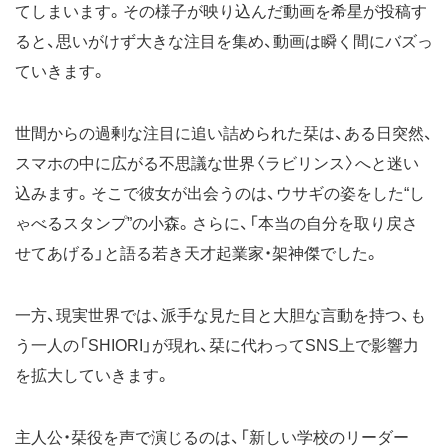
てしまいます。その様子が映り込んだ動画を希星が投稿す
ると、思いがけず大きな注目を集め、動画は瞬く間にバズっ
ていきます。
世間からの過剰な注目に追い詰められた栞は、ある日突然、
スマホの中に広がる不思議な世界〈ラビリンス〉へと迷い
込みます。そこで彼女が出会うのは、ウサギの姿をした“し
ゃべるスタンプ”の小森。さらに、「本当の自分を取り戻さ
せてあげる」と語る若き天才起業家・架神傑でした。
一方、現実世界では、派手な見た目と大胆な言動を持つ、も
う一人の「SHIORI」が現れ、栞に代わってSNS上で影響力
を拡大していきます。
主人公・栞役を声で演じるのは、「新しい学校のリーダー