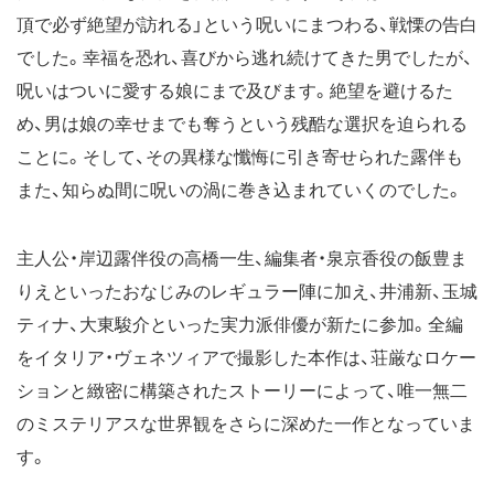
頂で必ず絶望が訪れる」という呪いにまつわる、戦慄の告白
でした。幸福を恐れ、喜びから逃れ続けてきた男でしたが、
呪いはついに愛する娘にまで及びます。絶望を避けるた
め、男は娘の幸せまでも奪うという残酷な選択を迫られる
ことに。そして、その異様な懺悔に引き寄せられた露伴も
また、知らぬ間に呪いの渦に巻き込まれていくのでした。
主人公・岸辺露伴役の高橋一生、編集者・泉京香役の飯豊ま
りえといったおなじみのレギュラー陣に加え、井浦新、玉城
ティナ、大東駿介といった実力派俳優が新たに参加。全編
をイタリア・ヴェネツィアで撮影した本作は、荘厳なロケー
ションと緻密に構築されたストーリーによって、唯一無二
のミステリアスな世界観をさらに深めた一作となっていま
す。