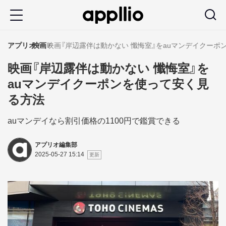
メ
イ
ン
アプリオ
映画
映画『岸辺露伴は動かない 懺悔室』をauマンデイクー
コ
映画『岸辺露伴は動かない 懺悔室』を
ン
auマンデイクーポンを使って安く見
テ
る方法
ン
ツ
auマンデイなら割引価格の1100円で鑑賞できる
に
アプリオ編集部
移
2025-05-27 15:14
動