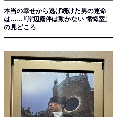
本当の幸せから逃げ続けた男の運命
は……『岸辺露伴は動かない 懺悔室』
の見どころ