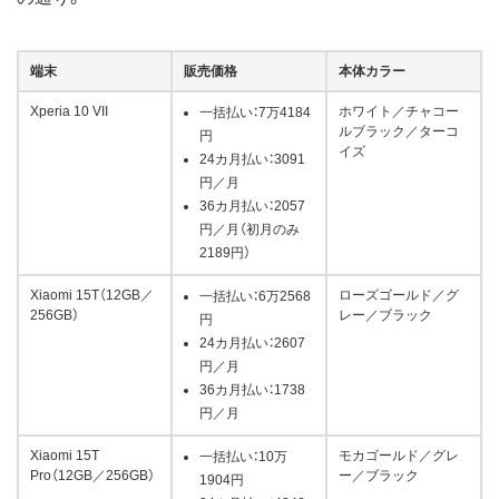
端末
販売価格
本体カラー
Xperia 10 VII
ホワイト／チャコー
一括払い：7万4184
ルブラック／ターコ
円
イズ
24カ月払い：3091
円／月
36カ月払い：2057
円／月（初月のみ
2189円）
Xiaomi 15T（12GB／
ローズゴールド／グ
一括払い：6万2568
256GB）
レー／ブラック
円
24カ月払い：2607
円／月
36カ月払い：1738
円／月
Xiaomi 15T
モカゴールド／グレ
一括払い：10万
Pro（12GB／256GB）
ー／ブラック
1904円