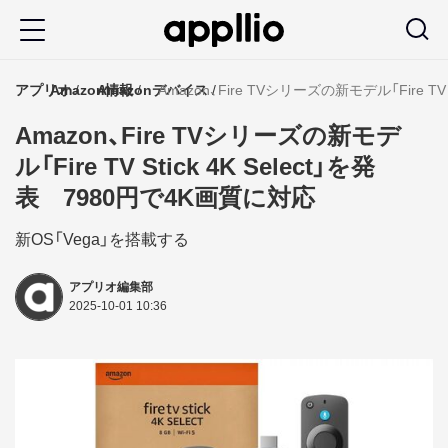
メ
イ
ン
アプリオ
Amazon情報
Amazonデバイス
Amazon、Fire TVシリーズの新モデル「Fire TV
コ
Amazon、Fire TVシリーズの新モデ
ン
ル「Fire TV Stick 4K Select」を発
テ
表 7980円で4K画質に対応
ン
ツ
新OS「Vega」を搭載する
に
アプリオ編集部
移
2025-10-01 10:36
動