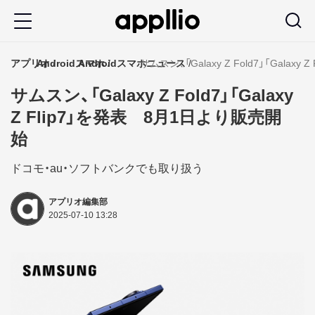
メ
イ
ン
アプリオ
Androidスマホ
Androidスマホニュース
サムスン、「Galaxy Z Fold7」「Gala
コ
サムスン、「Galaxy Z Fold7」「Galaxy
ン
Z Flip7」を発表 8月1日より販売開
テ
始
ン
ツ
ドコモ・au・ソフトバンクでも取り扱う
に
アプリオ編集部
移
2025-07-10 13:28
動