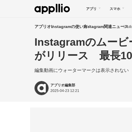
メ
アプリ
スマホ
イ
ン
アプリオ
Instagramの使い方
Instagram関連ニュース
コ
Instagramのムー
ン
テ
がリリース 最長1
ン
編集動画にウォーターマークは表示されない
ツ
に
アプリオ編集部
移
2025-04-23 12:21
動