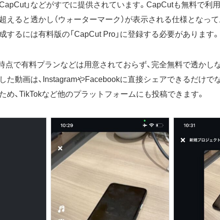
の「CapCut」などがすでに提供されています。CapCutも無料で
超えると透かし（ウォーターマーク）が表示される仕様となって
するには有料版の「CapCut Pro」に登録する必要があります。
には現時点で有料プランなどは用意されておらず、完全無料で透かし
集した動画は、InstagramやFacebookに直接シェアできるだ
め、TikTokなど他のプラットフォームにも投稿できます。