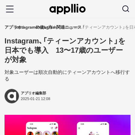
メ
イ
ン
アプリオ
Instagramの使い方
Instagram関連ニュース
Instagram、「ティーンアカウント」
コ
Instagram、「ティーンアカウント」を
ン
日本でも導入 13〜17歳のユーザー
テ
が対象
ン
ツ
対象ユーザーは順次自動的にティーンアカウントへ移行す
る
に
移
アプリオ編集部
2025-01-21 12:08
動