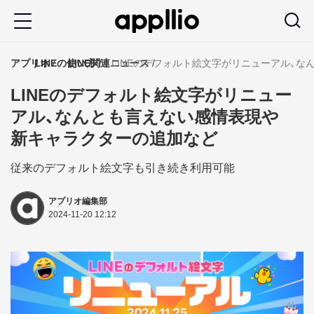
メ
イ
ン
アプリオ
LINEの使い方
LINE関連ニュース
LINEのデフォルト絵文字がリニューアル、
コ
LINEのデフォルト絵文字がリニュー
ン
アル、なんとも言えない感情表現や
テ
新キャラクターの追加など
ン
ツ
従来のデフォルト絵文字も引き続き利用可能
に
アプリオ編集部
移
2024-11-20 12:12
動