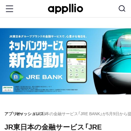
メ
イ
ン
コ
ン
テ
ン
ツ
に
移
動
アプリオ
キャッシュレス
JR東日本の金融サービス「JRE BANK」が5月9日か
JR東日本の金融サービス「JRE