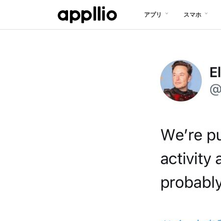
メ
アプリ
スマホ
イ
ン
コ
ン
テ
ン
ツ
に
移
動