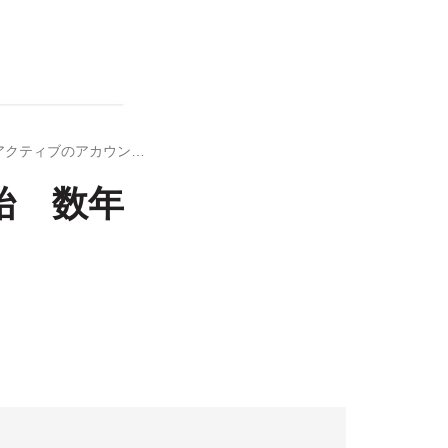
Twitter、休眠アカウントの削除を開始 数年間非アクティブのアカウントが対象
開始 数年