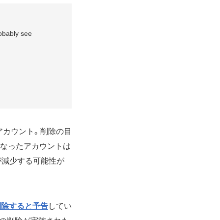
robably see
rアカウント。削除の目
となったアカウントは
が減少する可能性が
削除すると予告
してい