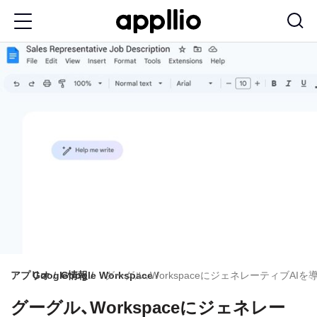
メ
イ
ン
コ
ン
テ
ン
ツ
に
移
動
アプリオ
Google情報
Google Workspace
グーグル、WorkspaceにジェネレーティブA
グーグル、Workspaceにジェネレー