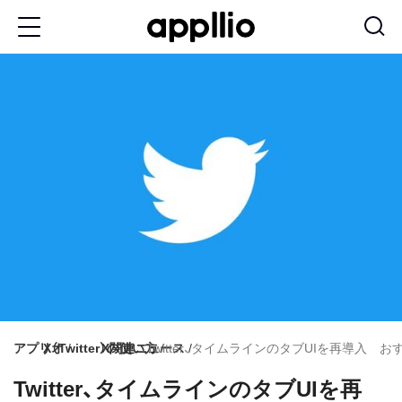
メ
イ
ン
コ
ン
テ
ン
ツ
に
移
動
アプリオ
X（Twitter）の使い方
X関連ニュース
Twitter、タイムラインのタブUIを再導
Twitter、タイムラインのタブUIを再