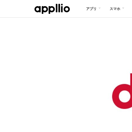
メ
アプリ
スマホ
イ
ン
コ
ン
テ
ン
ツ
に
移
動