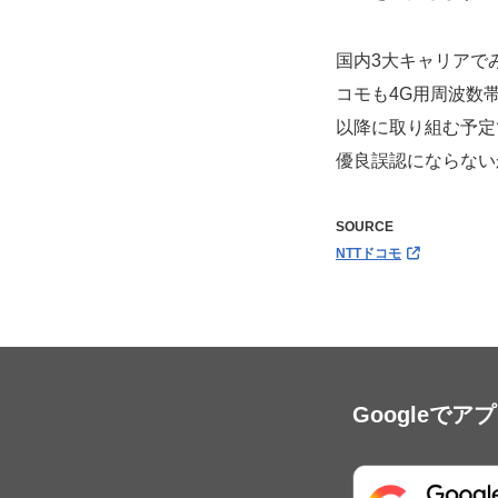
国内3大キャリアで
コモも4G用周波数帯
以降に取り組む予定
優良誤認にならない
SOURCE
NTTドコモ
Googleで