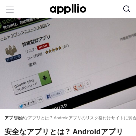
メ
イ
ン
コ
ン
テ
ン
ツ
に
移
動
アプリオ
安全なアプリとは？ Androidアプリのリスク格付けサイトに
安全なアプリとは？ Androidアプリ