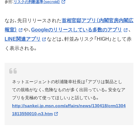
参照：
リスクの判断基準（secroid）
なお、先日リリースされた
首相官邸アプリ（内閣官房内閣広
報室）
や、
Googleのリリースしている多数のアプリ
、
LINE関連アプリ
などは、軒並みリスク「HIGH」として赤
く表示される。
ネットエージェントの杉浦隆幸社長は「アプリは製品とし
ての規格がなく、危険なものが多く出回っている。安全なア
プリを見極めて使ってほしい」と話している。
http://sankei.jp.msn.com/affairs/news/130418/crm1304
1813550010-n3.htm