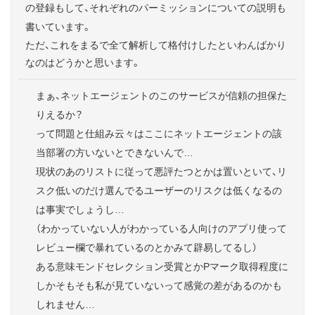
の登録もして、それぞれのパーミッションについての説明も
書いています。
ただ、これをまるで全て解析して格付けしたといわんばかり
なのはどうかと思います。
まぁ、ネットエージェントのこのサービスが信頼の担保た
りえるか？
って問題と仕組み云々はここにネットエージェントの該
当部署の方いないとできないんで…
現状のあのリストに従って悪評たつとかは置いといて、リ
スク低いのだけ選んでるユーザーのリスクは低くなるの
は事実でしょうし…
（わかっていない人がわかっている人向けのアプリ使って
レビュー欄で暴れているのとかみて辟易してるし）
ある意味モンドセレクション受賞とかPマーク取得程度に
しかそもそも私が見ていないって感覚の差があるのかも
しれません…