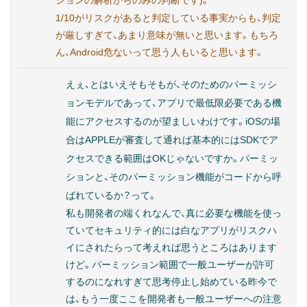
ションの解析からのみの判断です)。
1/10がリスクがあると判定している事実からも、判定
が厳しすぎて、あまり意味が無いと思います。もちろ
ん、Android危ないって思う人もいると思います。
えぇ、とはいえそもそもが、そのためのパーミッシ
ョンモデルであって、アプリで最低限必要である機
能にアクセスするのが望ましいわけです。iOSの場
合はAPPLEが審査して通れば基本的にはSDKでア
クセスできる範囲はOKじゃないですか。パーミッ
ションと、そのパーミッション機能がコードから呼
ばれているか？って。
私も開発者の端くれなんで、真に必要な機能を使っ
ていてセキュリティ的には白なアプリがリスクハ
イにされたらって考えれば思うところはあります
けど。パーミッション範囲で一般ユーザーが許可
するのになれすぎて思考停止し始めている昨今で
は、もう一度ここを開発者も一般ユーザーへの注意