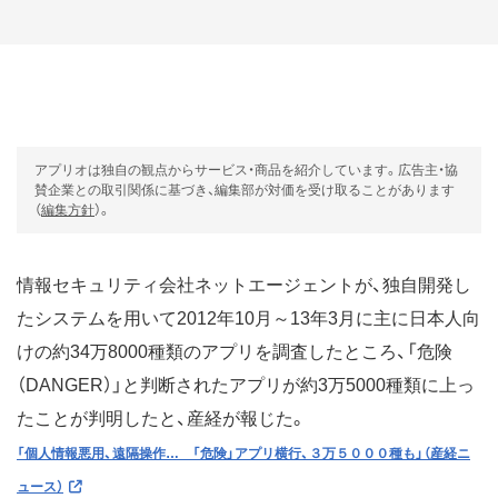
アプリオは独自の観点からサービス・商品を紹介しています。広告主・協
賛企業との取引関係に基づき、編集部が対価を受け取ることがあります
（
編集方針
）。
情報セキュリティ会社ネットエージェントが、独自開発し
たシステムを用いて2012年10月～13年3月に主に日本人向
けの約34万8000種類のアプリを調査したところ、「危険
（DANGER）」と判断されたアプリが約3万5000種類に上っ
たことが判明したと、産経が報じた。
「個人情報悪用、遠隔操作… 「危険」アプリ横行、３万５０００種も」（産経ニ
ュース）