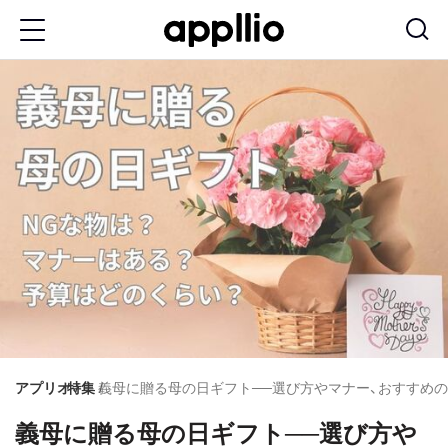
メ
イ
ン
コ
ン
テ
ン
ツ
に
移
動
アプリオ
特集
義母に贈る母の日ギフト──選び方やマナー、おすすめ
義母に贈る母の日ギフト──選び方や