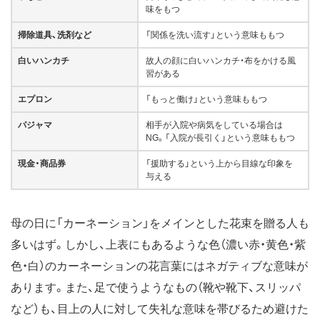
味をもつ
掃除道具、洗剤など
「関係を洗い流す」という意味ももつ
白いハンカチ
故人の顔に白いハンカチ・布をかける風
習がある
エプロン
「もっと働け」という意味ももつ
パジャマ
相手が入院や病気をしている場合は
NG。「入院が長引く」という意味ももつ
現金・商品券
「援助する」という上から目線な印象を
与える
母の日に「カーネーション」をメインとした花束を贈る人も
多いはず。しかし、上表にもあるような色（濃い赤・黄色・紫
色・白）のカーネーションの花言葉にはネガティブな意味が
あります。また、足で使うようなもの（靴や靴下、スリッパ
など）も、目上の人に対して失礼な意味を帯びるため避けた