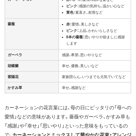
ピンク：
感謝の気持ち、温かい心など
黄色：
素直さ、友情など
薔薇
赤：
愛情、美しさなど
ピンク：
上品、かわいらしさなど
8本の薔薇：
思いやりや励ましに感謝
します
ガーベラ
感謝、希望、思いやりなど
胡蝶蘭
幸せ、優雅、美しいなど
紫陽花
家族団らん、いつまでも元気でいてなど
かすみ草
幸せ、感謝など
カーネーションの花言葉には、母の日にピッタリの「母への
愛情」などの意味があります。薔薇やガーベラ、かすみ草も
「感謝」や「幸せ」「思いやり」といった意味をもっているの
で、
カーネーションとミックスして華やかな花束・アレンジ