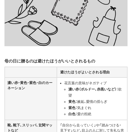
母の日に贈るのは避けたほうがいいとされるもの
避けたほうがよいとされる理由
濃い赤・黄色・紫色・白のカー
花言葉の意味がネガティブ
ネーション
濃い赤（ボルドー、赤黒いなど）：
欲
望
黄色：
嫉妬、愛情の揺らぎ
紫色：
気まぐれ
白色：
愛の拒絶
靴、靴下、スリッパ、玄関マッ
「自分から去っていく」や「踏みつける・
トなど
見下す」など、目上の人に対して失礼な意