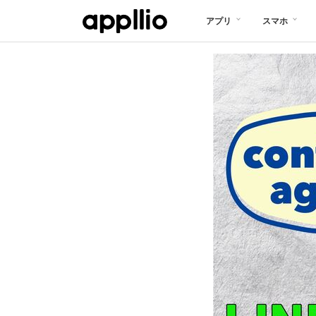
メ
アプリ
スマホ
イ
ン
コ
ン
テ
ン
ツ
に
移
動