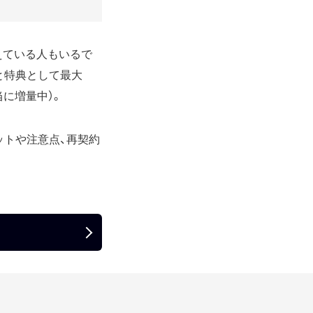
えている人もいるで
と特典として最大
当に増量中）。
ットや注意点、再契約