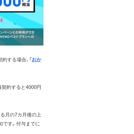
契約する場合、「
おか
契約すると4000円
する月の7カ月後の上
上旬です。付与までに