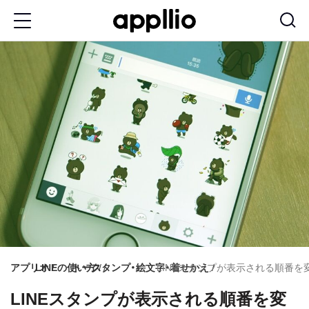
メ
イ
ン
コ
ン
テ
ン
ツ
に
移
動
アプリオ
LINEの使い方
トーク
スタンプ・絵文字・着せかえ
LINEスタンプが表示される順番を変更する
LINEスタンプが表示される順番を変