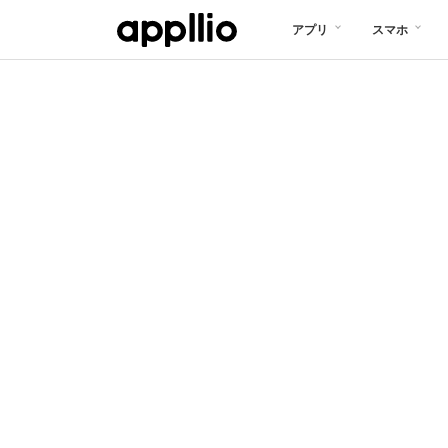
メ
アプリ
スマホ
イ
ン
コ
ン
テ
ン
ツ
に
移
動