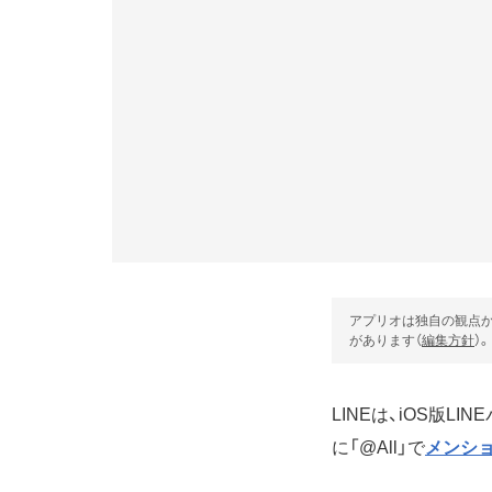
アプリオは独自の観点か
があります（
編集方針
）。
LINEは、iOS版LI
に「@All」で
メンシ