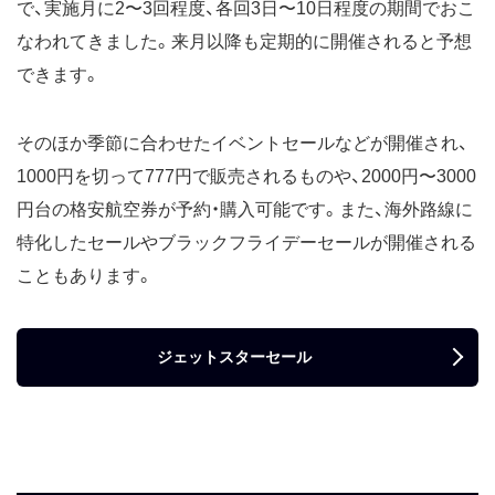
で、実施月に2〜3回程度、各回3日〜10日程度の期間でおこ
2月
スーパースターセール
2026年2月19日正午〜2月25
日16時59分
なわれてきました。来月以降も定期的に開催されると予想
スーパースターセール
2026年2月4日正午〜2月12
できます。
日16時59分
オーストラリア路線セール
2026年1月28日正午〜2月10
そのほか季節に合わせたイベントセールなどが開催され、
日16時59分
1000円を切って777円で販売されるものや、2000円〜3000
円台の格安航空券が予約・購入可能です。また、海外路線に
2026年1月
特化したセールやブラックフライデーセールが開催される
こともあります。
スーパースターセール
2026年1月23日正午〜1月26
日16時59分
初売りセール！
2026年1月8日正午〜1月13
ジェットスターセール
日16時59分
12月
スーパースターセール
2025年12月19日正午〜12月
22日16時59分
スーパースターセール
2025年12月11日正午〜12月
15日16時59分