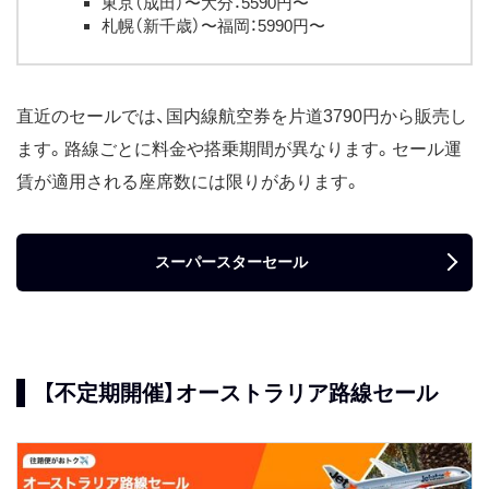
日16時59分
東京（成田）〜大分：5590円〜
2024年11月29日正午〜1
札幌（新千歳）〜福岡：5990円〜
月2日16時59分
10月
物価上昇に対抗セール
2024年10月18日正午〜21日
16時59分
直近のセールでは、国内線航空券を片道3790円から販売し
スーパースターセール
2024年10月11日15時〜15
ます。路線ごとに料金や搭乗期間が異なります。セール運
16時59分
賃が適用される座席数には限りがあります。
9月
オーストラリア路線セール
2024年9月26日正午〜10月
10日16時59分
スーパースターセール
スーパースターセール
2024年9月6日15時〜9日
16時59分
2024年9月13日15時〜17
日16時59分
2024年9月27日15時〜30
【不定期開催】オーストラリア路線セール
日16時59分
8月
スーパースターセール
2024年8月9日15時〜15
16時59分
2024年8月23日15時〜26