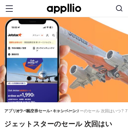
メ
イ
ン
コ
ン
テ
ン
ツ
に
移
動
アプリオ
トラベル
航空券セール・キャンペーン
ジェットスターのセール 次回はいつ？ 
ジェットスターのセール 次回はい