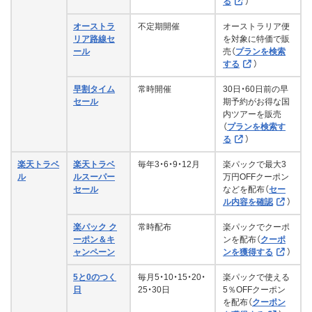
る
）
1990円セール
日16時59分
オーストラ
不定期開催
オーストラリア便
スーパースターセール
2025年9月10日正午〜9月17
リア路線セ
を対象に特価で販
日16時59分
ール
売（
プランを検索
する
）
スーパースターセール
2025年8月28日正午〜9月3
日16時59分
早割タイム
常時開催
30日・60日前の早
セール
期予約がお得な国
8月
内ツアーを販売
（
プランを検索す
る
）
スーパースターセール
2025年8月8日正午〜8月18
日16時59分
楽天トラベ
楽天トラベ
毎年3・6・9・12月
楽パックで最大3
ル
ルスーパー
万円OFFクーポン
スーパースターセール
2025年8月1日正午〜8月4日
セール
などを配布（
セー
16時59分
ル内容を確認
）
楽パック ク
常時配布
楽パックでクーポ
ーポン＆キ
ンを配布（
クーポ
7月
スーパースターセール
2025年7月18日正午〜7月22
ャンペーン
ンを獲得する
）
日16時59分
5と0のつく
毎月5・10・15・20・
楽パックで使える
オーストラリア路線セール
2025年7月9日正午〜7月22
日
25・30日
5％OFFクーポン
日16時59分
を配布（
クーポン