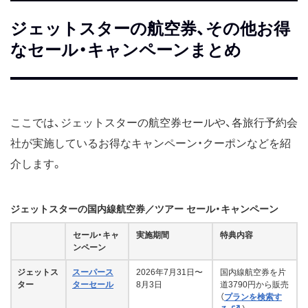
ブラックフライデー
2025年11月26日正午〜12月
ジェットスターの航空券、その他お得
3日16時59分
11月
なセール・キャンペーンまとめ
香港路線再開記念セール！
2025年11月14日正午〜17日
16時59分
10月
スーパースターセール
2025年10月24日正午〜30日
16時59分
ここでは、ジェットスターの航空券セールや、各旅行予約会
高雄就航記念セール！
2025年10月24日正午〜30日
社が実施しているお得なキャンペーン・クーポンなどを紹
16時59分
介します。
スーパースターセール
2025年10月3日正午〜7日16
時59分
オーストラリア路線セール
2025年9月30日正午〜10月
ジェットスターの国内線航空券／ツアー セール・キャンペーン
14日16時59分
セール・キャ
実施期間
特典内容
ンペーン
9月
ジェットス
スーパース
2026年7月31日〜
国内線航空券を片
ター
ターセール
8月3日
道3790円から販売
（
プランを検索す
ワケアリ！復路火、水、木限定
2025年9月26日正午〜9月29