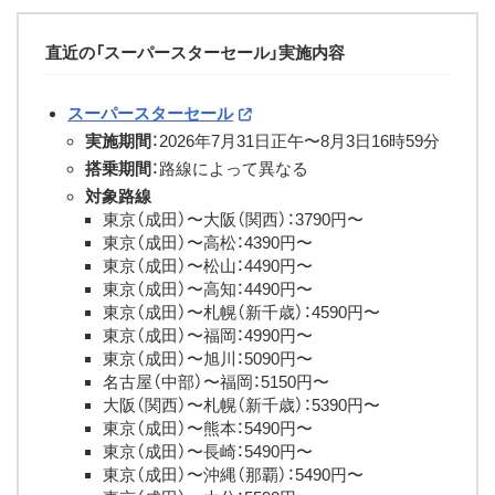
2025年2月28日正午〜3月
3日16時59分
直近の「スーパースターセール」実施内容
2025年1月
恵方向きセール
2025年1月31日正午〜2月3
日16時59分
スーパースターセール
実施期間
：2026年7月31日正午〜8月3日16時59分
2025初売りセール
2025年1月8日正午〜14日16
時59分
搭乗期間
：路線によって異なる
対象路線
2024年12月
スーパースターセール
2024年12月6日正午〜9日
東京（成田）〜大阪（関西）：3790円〜
16時59分
東京（成田）〜高松：4390円〜
2024年12月13日正午〜1
東京（成田）〜松山：4490円〜
日16時59分
東京（成田）〜高知：4490円〜
2024年12月20日正午〜2
東京（成田）〜札幌（新千歳）：4590円〜
日16時59分
東京（成田）〜福岡：4990円〜
東京（成田）〜旭川：5090円〜
11月
ブラックフライデーセール
2024年11月22日正午〜27日
名古屋（中部）〜福岡：5150円〜
16時59分
大阪（関西）〜札幌（新千歳）：5390円〜
スーパースターセール（国内
2024年11月1日正午〜5日
東京（成田）〜熊本：5490円〜
線・国際線）
16時59分
東京（成田）〜長崎：5490円〜
2024年11月15日正午〜1
東京（成田）〜沖縄（那覇）：5490円〜