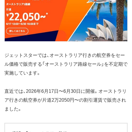
日16時59分
7月
スーパースターセール
2024年7月19日15時〜22日
17時
オーストラリア路線セール
2024年7月17日正午〜30日
16時59分
就航12周年記念セール
2024年7月3日13時〜8日16
ジェットスターでは、オーストラリア行きの航空券をセー
時59分
ル価格で販売する「オーストラリア路線セール」を不定期で
6月
スーパースターセール
2024年6月7日17時〜10
実施しています。
16時59分
2024年6月14日17時〜17
日17時
直近では、2026年6月17日〜6月30日に開催。オーストラリ
2024年6月21日17時〜24
ア行きの航空券が片道2万2050円〜の割引運賃で販売され
日17時
ました。
5月
搭乗者5000万人達成記念ス
2024年5月24日17時〜27日
ーパースターセール
10時59分