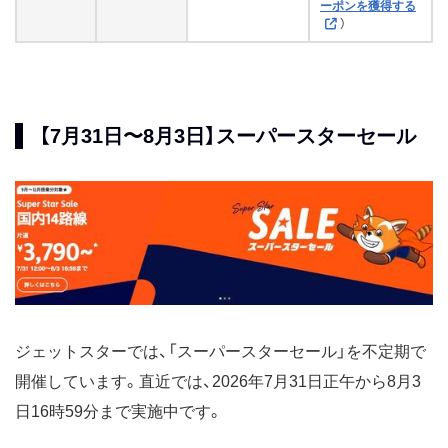
ーポンを獲得する
4月
スーパースターセール
2025年4月25日正午〜5月2
）
日16時59分
スーパースターセール
2025年4月11日正午〜4月14
日16時59分
スーパースターセール
2025年4月3日正午〜4月8日
【7月31日〜8月3日】スーパースターセール
16時59分
3月
Club Jetstar会員限定セール
2025年3月25日正午〜27日
16時59分
最強開運日セール
2025年3月10日正午〜16日
16時59分
オーストラリア路線セール
2025年3月5日正午〜18日16
時59分
ジェットスターでは、「スーパースターセール」を不定期で
開催しています。直近では、2026年7月31日正午から8月3
2月
スーパースターセール
2025年2月7日正午〜10日
16時59分
日16時59分まで実施中です。
2025年2月14日正午〜17
日16時59分