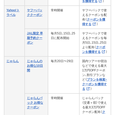
を獲得する
）
マイクオン？or テイクオフ？
2025年7月3日正午〜7月9日
Yahoo!ト
ヤフーパッ
常時開催
ヤフーパックで使
国内全路線セール
16時59分
ラベル
ククーポン
えるクーポンを配
布（
クーポンを獲
6月
スーパースターセール
2025年6月20日正午〜6月23
得する
）
日16時59分
JAL限定 早
毎月5日、15日、25
ヤフーパックで使
期予約クー
日に配布開始
えるクーポンを毎
ポン
月5日、15日、25日
より配布（
クーポ
寿司食べる？ or 空旅る？全路
2025年6月5日正午〜6月11
ンを獲得する
）
線セール
日16時59分
じゃらん
じゃらんの
毎月20日〜29日
国内ツアーや宿泊
5月
オーストラリア路線セール
2025年5月28日正午〜6月11
お得な10日
などで使える最大
日16時59分
間
1万円OFFクーポ
ン、割引プランな
ど（
プランを検索・
スーパースターセール
2025年5月23日正午〜5月26
クーポンを獲得す
日16時59分
る
）
じゃらんパ
常時開催
じゃらんパック
ック お得な
（交通＋宿）で使え
肉焼く？or旅行く？セール
2025年5月14日正午〜5月19
クーポン
る最大3万円OFF
日16時59分
クーポン配布（
ク