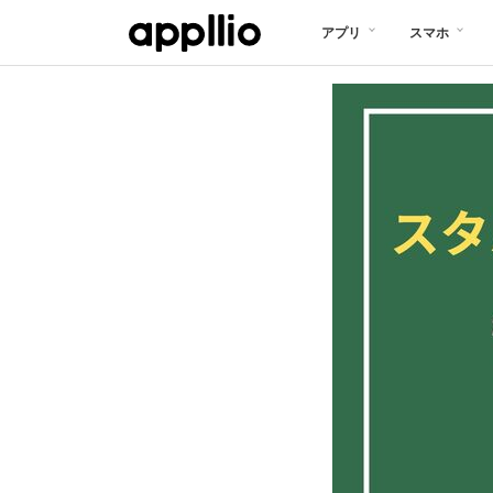
メ
アプリ
スマホ
イ
ン
コ
ン
テ
ン
ツ
に
移
動