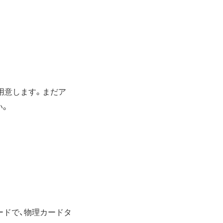
用意します。まだア
い。
ードで、物理カードタ