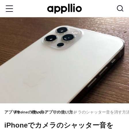
メ
イ
ン
コ
ン
テ
ン
ツ
に
移
動
アプリオ
iPhoneの使い方
iPhoneアプリの使い方
iPhoneでカメラのシャッター音を消す
iPhoneでカメラのシャッター音を