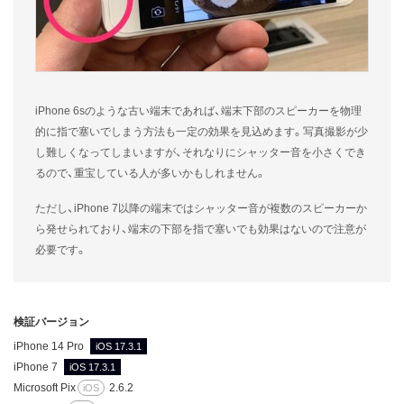
iPhone 6sのような古い端末であれば、端末下部のスピーカーを物理
的に指で塞いでしまう方法も一定の効果を見込めます。写真撮影が少
し難しくなってしまいますが、それなりにシャッター音を小さくでき
るので、重宝している人が多いかもしれません。
ただし、iPhone 7以降の端末ではシャッター音が複数のスピーカーか
ら発せられており、端末の下部を指で塞いでも効果はないので注意が
必要です。
検証バージョン
iPhone 14 Pro
iOS
17.3.1
iPhone 7
iOS
17.3.1
Microsoft Pix
2.6.2
iOS