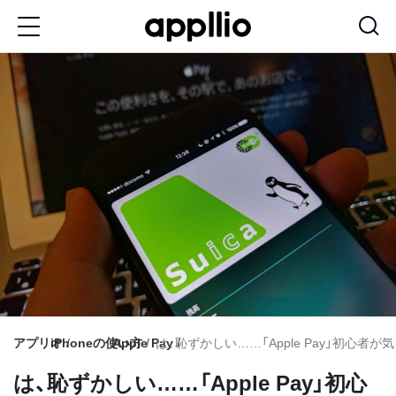
メ
イ
ン
コ
ン
テ
ン
ツ
に
移
動
アプリオ
iPhoneの使い方
Apple Pay
は、恥ずかしい……「Apple Pay」初心
は、恥ずかしい……「Apple Pay」初心