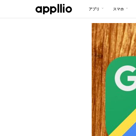
メ
アプリ
スマホ
イ
ン
コ
ン
テ
ン
ツ
に
移
動