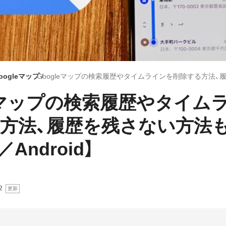
oogleマップ
leマップの検索履歴やタイム
方法、履歴を残さない方法
／Android】
2