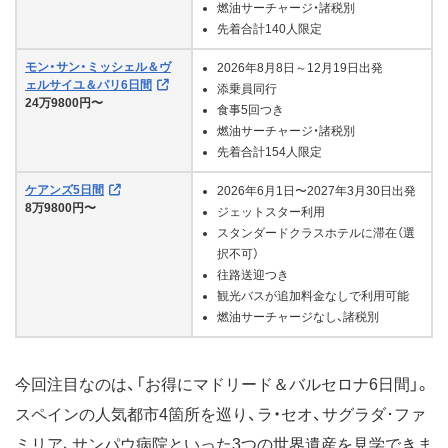
燃油サーチャージ・諸税別
先着合計140人限定
モン・サン・ミッシェル＆ヴ
2026年8月8日～12月19日出発
ェルサイユ＆パリ6日間
添乗員同行
24万9800円〜
食事5回つき
燃油サーチャージ・諸税別
先着合計154人限定
ケアンズ5日間
2026年6月1日〜2027年3月30日出発
8万9800円〜
ジェットスター利用
スタンダードクラスホテルに滞在（選
択不可）
往路送迎つき
観光バスが追加料金なしで利用可能
燃油サーチャージなし、諸税別
今回注目なのは、「お得にマドリード＆バルセロナ6日間」。
スペインの人気都市4箇所を巡り、ラ・セオ、サグラダ･ファ
ミリア、サンパウ病院といった3つの世界遺産を見学できま