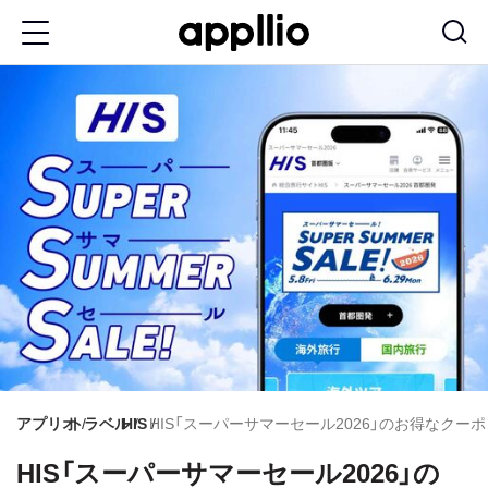
メ
イ
ン
コ
ン
テ
ン
ツ
に
移
動
アプリオ
トラベル
HIS
HIS「スーパーサマーセール2026」のお得なクー
HIS「スーパーサマーセール2026」の