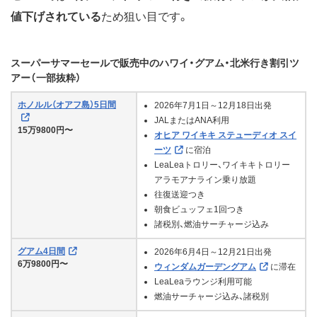
値下げされている
ため狙い目です。
スーパーサマーセールで販売中のハワイ・グアム・北米行き割引ツ
アー（一部抜粋）
ホノルル（オアフ島）5日間
2026年7月1日～12月18日出発
JALまたはANA利用
15万9800円〜
オヒア ワイキキ ステューディオ スイ
ーツ
に宿泊
LeaLeaトロリー、ワイキキトロリー
アラモアナライン乗り放題
往復送迎つき
朝食ビュッフェ1回つき
諸税別、燃油サーチャージ込み
グアム4日間
2026年6月4日～12月21日出発
6万9800円〜
ウィンダムガーデングアム
に滞在
LeaLeaラウンジ利用可能
燃油サーチャージ込み、諸税別