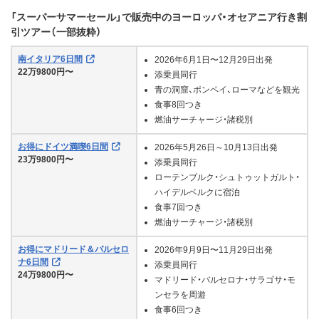
「スーパーサマーセール」で販売中のヨーロッパ・オセアニア行き割
引ツアー（一部抜粋）
南イタリア6日間
2026年6月1日〜12月29日出発
22万9800円〜
添乗員同行
青の洞窟、ポンペイ、ローマなどを観光
食事8回つき
燃油サーチャージ・諸税別
お得にドイツ満喫6日間
2026年5月26日～10月13日出発
23万9800円〜
添乗員同行
ローテンブルク・シュトゥットガルト・
ハイデルベルクに宿泊
食事7回つき
燃油サーチャージ・諸税別
お得にマドリード＆バルセロ
2026年9月9日〜11月29日出発
ナ6日間
添乗員同行
24万9800円〜
マドリード・バルセロナ・サラゴサ・モ
ンセラを周遊
食事6回つき