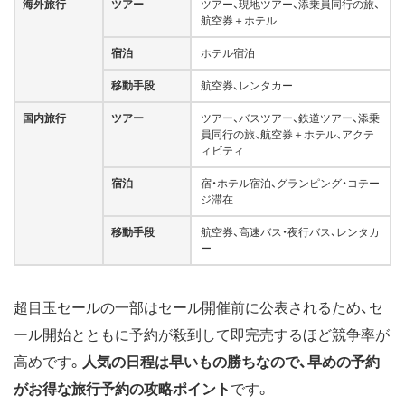
海外旅行
ツアー
ツアー、現地ツアー、添乗員同行の旅、
航空券＋ホテル
宿泊
ホテル宿泊
移動手段
航空券、レンタカー
国内旅行
ツアー
ツアー、バスツアー、鉄道ツアー、添乗
員同行の旅、航空券＋ホテル、アクテ
ィビティ
宿泊
宿・ホテル宿泊、グランピング・コテー
ジ滞在
移動手段
航空券、高速バス・夜行バス、レンタカ
ー
超目玉セールの一部はセール開催前に公表されるため、セ
ール開始とともに予約が殺到して即完売するほど競争率が
高めです。
人気の日程は早いもの勝ちなので、早めの予約
がお得な旅行予約の攻略ポイント
です。