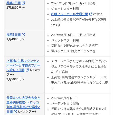
札幌2日間
2026年5月13日～10月23日出発
1万2800円〜
ジェットスター利用
札幌ビューホテル大通公園
に宿泊
お土産に使える「OMIYAGe-GIFT」500円
分つき
福岡2日間
2026年5月15日～10月23日出発
1万4900円〜
ジェットスター利用
福岡市内14軒のホテルから選択可
選べるグルメ・観光クーポンつき
上高地、白馬マウンテン
スコーレ白馬またはホテル白馬（白馬・小
ハーバーと季節のフルー
谷エリアの同等クラスホテルになる場合
ツ狩り 2日間
（バスツ
あり）に宿泊
アー）
上高地、白馬岩岳マウンテンリゾート、大
2万5900円〜
王わさび農場、山梨県笛吹市などに立ち寄
り
長岡まつり大花火大会と
2026年8月2日、3日
黒部峡谷鉄道・トロッコ
バーデン明日に宿泊
列車 黒部川あけび温泉2
長岡まつり大花火大会、黒部峡谷鉄道、道
日間
（バスツアー）
の駅 マリンドリーム能生に立ち寄り