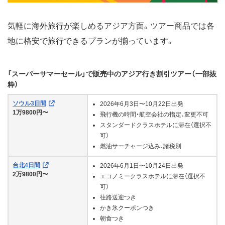
気軽に海外旅行が楽しめるアジア方面。ツアー商品では各
地に格安で旅行できるプランが揃っています。
「スーパーサマーセール」で販売中のアジア行き割引ツアー（一部抜
粋）
ソウル3日間
2026年6月3日〜10月22日出発
1万9800円〜
飛行機の時間・航空会社の指定、変更不可
スタンダードクラスホテルに滞在（選択不
可）
燃油サーチャージ込み、諸税別
台北4日間
2026年6月1日〜10月24日出発
2万9800円〜
エコノミークラスホテルに滞在（選択不
可）
往路送迎つき
かき氷クーポンつき
朝食つき