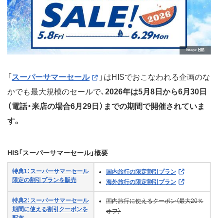
Image
HIS
「
スーパーサマーセール
」はHISでおこなわれる企画のな
かでも最大規模のセールで、
2026年は5月8日から6月30日
（電話・来店の場合6月29日）までの期間で開催されていま
す。
HIS「スーパーサマーセール」概要
特典1：スーパーサマーセール
国内旅行の限定割引プラン
限定の割引プランを販売
海外旅行の限定割引プラン
特典2：スーパーサマーセール
国内旅行に使えるクーポン（最大20％
期間に使える割引クーポンを
オフ）
配布