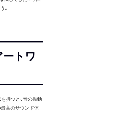
思う。
アートワ
端末を持つと、音の振動
の最高のサウンド体
。