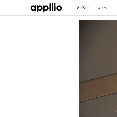
メ
アプリ
スマホ
イ
ン
コ
ン
テ
ン
ツ
に
移
動