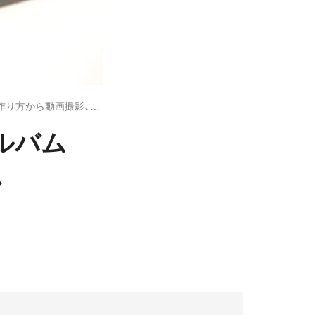
「Kindle Fire HD」を使いこなす - アルバムアートワークの作り方から動画撮影、Bluetoothの活用法まで
アルバム
、