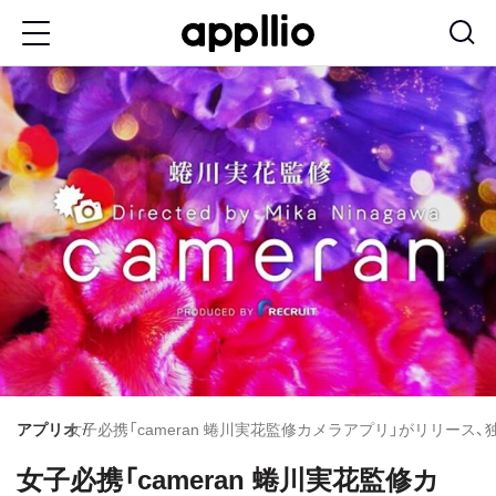
メ
イ
ン
コ
ン
テ
ン
ツ
に
移
動
アプリオ
女子必携「cameran 蜷川実花監修カメラアプリ」がリリー
女子必携「cameran 蜷川実花監修カ