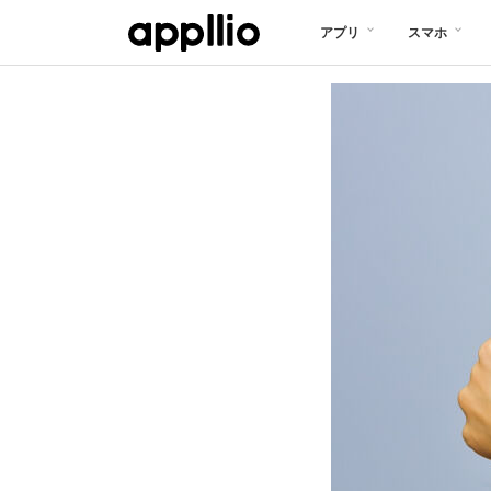
メ
アプリ
スマホ
イ
ン
コ
ン
テ
ン
ツ
に
移
動