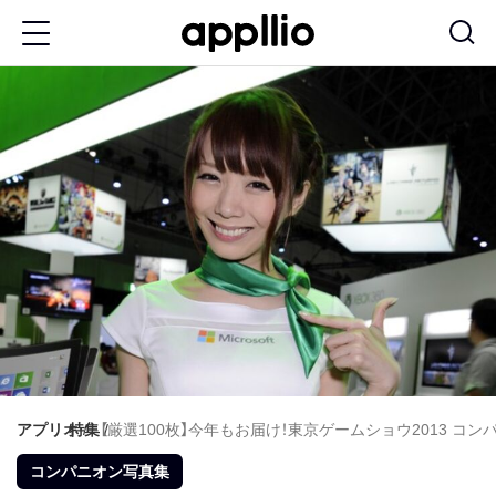
メ
イ
ン
コ
ン
テ
ン
ツ
に
移
動
アプリオ
特集
【厳選100枚】今年もお届け！東京ゲームショウ2013 コンパ
コンパニオン写真集