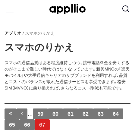
メ
イ
ン
アプリオ
スマホのりかえ
コ
ン
スマホのりかえ
テ
ン
スマホの通信品質はある程度維持しつつ、携帯電話料金を安くする
のがそこまで難しい時代ではなくなっています。新興MNOの「楽天
ツ
モバイル」や大手通信キャリアのサブブランドを利用すれば、品質
に
とコストのバランスが取れた通信サービスを享受できます。格安
SIM（MVNO）に乗り換えれば、さらなるコスト削減も可能です。
移
動
ページ送り
«
‹
先頭ページ
前ページ
…
59
60
61
62
63
64
65
66
67