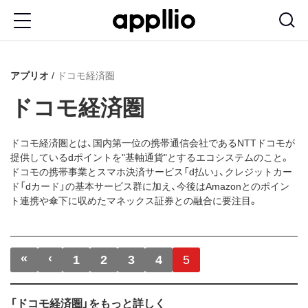
メ
イ
ン
アプリオ
ドコモ経済圏
コ
ン
ドコモ経済圏
テ
ン
ドコモ経済圏とは、国内第一位の携帯通信会社であるNTTドコモが
提供しているdポイントを"基軸通貨"とするエコシステムのこと。
ツ
ドコモの携帯事業とスマホ決済サービス「d払い」、クレジットカー
に
ド「dカード」の基本サービス群に加え、今後はAmazonとのポイン
ト連携や傘下に収めたマネックス証券との融合に要注目。
移
動
ページ送り
«
‹
先頭ページ
前ページ
1
2
3
4
5
「ドコモ経済圏」をもっと詳しく