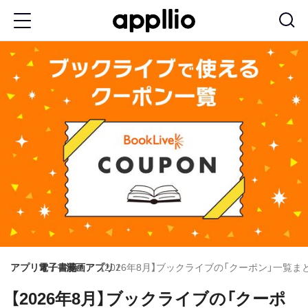
メ
イ
ン
コ
ン
テ
ン
ツ
に
移
動
アプリオ
電子書籍
漫画アプリ
【2026年8月】ブックライブの「クーポン」一覧
【2026年8月】ブックライブの「クーポ