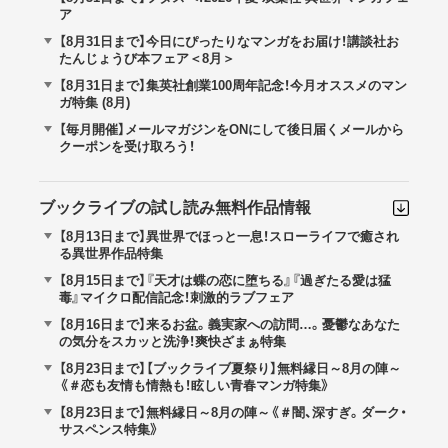
ア
【8月31日まで】今日にぴったりなマンガをお届け！講談社お
たんじょうび本フェア＜8月＞
【8月31日まで】集英社創業100周年記念！今月オススメのマン
ガ特集 (8月)
【毎月開催】メールマガジンをONにして後日届くメールから
クーポンを受け取ろう！
ブックライブの試し読み無料作品情報
【8月13日まで】異世界でほっと一息！スローライフで癒され
る異世界作品特集
【8月15日まで】『天才は蝶の恋に堕ちる』『過ぎたる愛は猛
毒』マイクロ配信記念！刺激的ラブフェア
【8月16日まで】来るお盆。義実家への訪問…。憂鬱なあなた
の気分をスカッと洗浄！爽快ざまぁ特集
【8月23日まで】【ブックライブ夏祭り】無料縁日～8月の陣～
《＃恋も友情も情熱も！眩しい青春マンガ特集》
【8月23日まで】無料縁日～8月の陣～《＃闇、深すぎ。ダーク・
サスペンス特集》