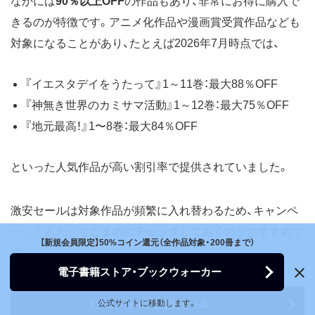
なかには
90％以上OFF
の作品もあり、非常にお得に購入で
きるのが特徴です。アニメ化作品や漫画賞受賞作品なども
対象になることがあり、たとえば2026年7月時点では、
『イエスタデイをうたって』1～11巻：最大88％OFF
『神無き世界のカミサマ活動』1～12巻：最大75％OFF
『地元最高！』1〜8巻：最大84％OFF
といった人気作品が高い割引率で提供されていました。
激安セールは対象作品が頻繁に入れ替わるため、キャンペ
ーンとあわせて
こまめにチェックしておくのがおすすめ
で
【新規会員限定】50%コイン還元（全作品対象・200冊まで）
す。
電子書籍ストア・ブックウォーカー
公式サイトに移動します。
【ブックライブ】激安セール