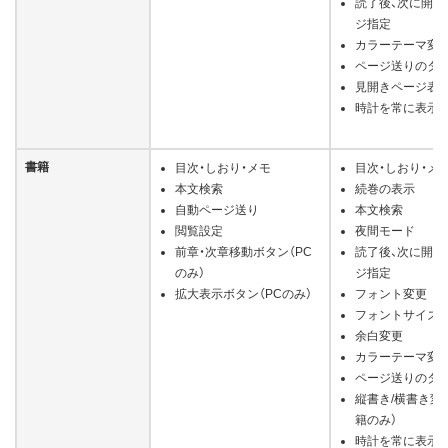
読了後、次に開く
ジ指定
カラーテーマ変
ページ送りのタ
見開きページ表
時計を常に表示
書籍
目次・しおり・メモ
目次・しおり・メ
本文検索
続巻の表示
自動ページ送り
本文検索
閲覧設定
夜間モード
前章・次章移動ボタン（PC
読了後、次に開く
のみ）
ジ指定
拡大表示ボタン（PCのみ）
フォント変更
フォントサイズ
余白変更
カラーテーマ変
ページ送りのタ
縦書き/横書き変
籍のみ）
時計を常に表示