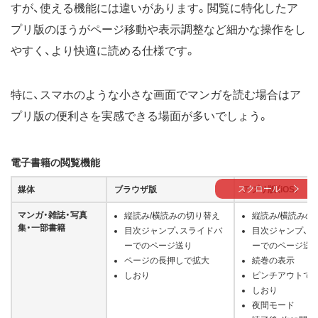
すが、使える機能には違いがあります。閲覧に特化したア
プリ版のほうがページ移動や表示調整など細かな操作をし
やすく、より快適に読める仕様です。
特に、スマホのような小さな画面でマンガを読む場合はア
プリ版の便利さを実感できる場面が多いでしょう。
電子書籍の閲覧機能
スクロール
媒体
ブラウザ版
アプリ版（iOS）
マンガ・雑誌・写真
縦読み/横読みの切り替え
縦読み/横読みの
集・一部書籍
目次ジャンプ、スライドバ
目次ジャンプ、ス
ーでのページ送り
ーでのページ送
ページの長押しで拡大
続巻の表示
しおり
ピンチアウトで
しおり
夜間モード