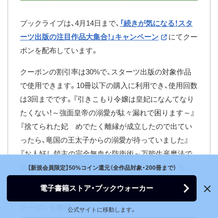
ブックライブは、4月14日まで、
「続きが気になる！スタ
ーツ出版の注目作品大集合！」キャンペーン
にてクー
ポンを配布しています。
クーポンの割引率は30%で、スターツ出版の対象作品
で使用できます。10冊以下の購入に利用でき、使用回数
は3回までです。『引きこもり令嬢は皇妃になんてなり
たくない！～強面皇帝の溺愛が駄々漏れで困ります～』
『捨てられた妃 めでたく離縁が成立したので出てい
ったら、竜国の王太子からの溺愛が待っていました』
『お人好し領主の完全無血な防衛術～万能生産魔法で
築いた城塞都市は向かうところ敵なしです！～』『推し
【新規会員限定】50%コイン還元（全作品対象・200冊まで）
がとなりで寝てまして』などが対象です。
電子書籍ストア・ブックウォーカー
クーポンを獲得
公式サイトに移動します。