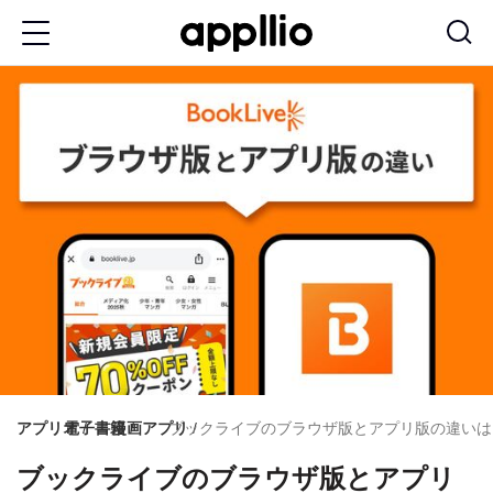
メ
イ
ン
コ
ン
テ
ン
ツ
に
移
動
アプリオ
電子書籍
漫画アプリ
ブックライブのブラウザ版とアプリ版の違いは
ブックライブのブラウザ版とアプリ