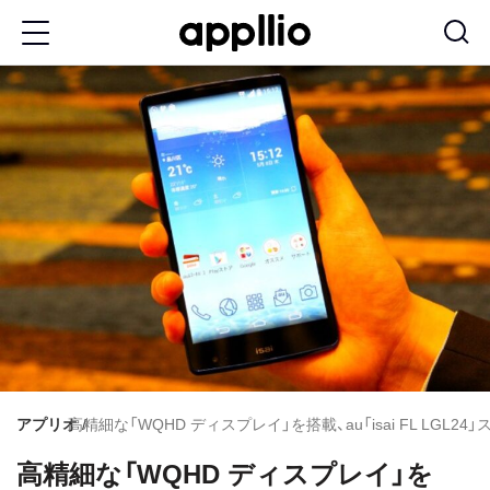
メ
イ
ン
コ
ン
テ
ン
ツ
に
移
動
アプリオ
高精細な「WQHD ディスプレイ」を搭載、au「isai FL LGL
高精細な「WQHD ディスプレイ」を