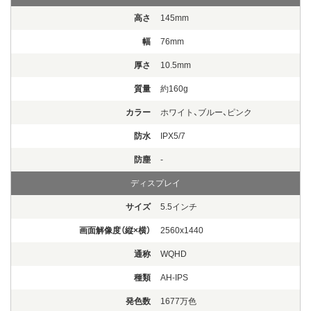
高さ
145mm
幅
76mm
厚さ
10.5mm
質量
約160g
カラー
ホワイト、ブルー、ピンク
防水
IPX5/7
防塵
-
ディスプレイ
サイズ
5.5インチ
画面解像度（縦×横）
2560x1440
通称
WQHD
種類
AH-IPS
発色数
1677万色