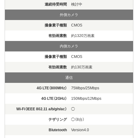
連続待受時間
検討中
外側カメラ
撮像素子種類
CMOS
有効画素数
約1320万画素
内側カメラ
撮像素子種類
CMOS
有効画素数
約130万画素
通信
4G LTE（800MHz）
75Mbps/25Mbps
4G LTE（2GHz）
150Mbps/12Mbps
Wi-Fi（IEEE 802.11 a/b/g/n/ac）
◯
テザリング
◯（8台）
Blutetooth
Version4.0