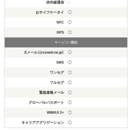
赤外線通信
-
おサイフケータイ
◯
NFC
◯
GPS
◯
サービス・機能
Eメール（@ezweb.ne.jp）
◯
SMS
◯
ワンセグ
◯
フルセグ
◯
緊急速報メール
◯
グローバルパスポート
◯
WiMAX 2+
◯
キャリアアグリゲーション
◯