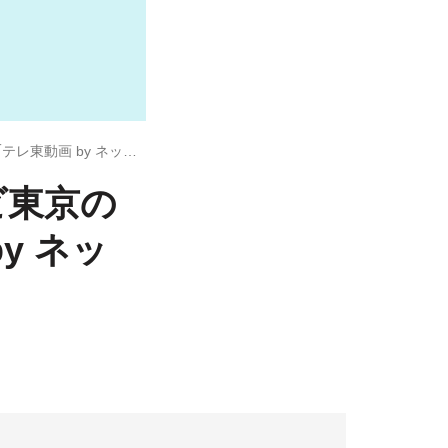
人気番組の蔵出し映像は必見、テレビ東京の無料見逃し配信アプリ「テレ東動画 by ネットもテレ東」
ビ東京の
y ネッ