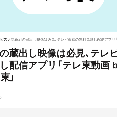
ビス
の蔵出し映像は必見、テレ
し配信アプリ「テレ東動画 b
東」
0