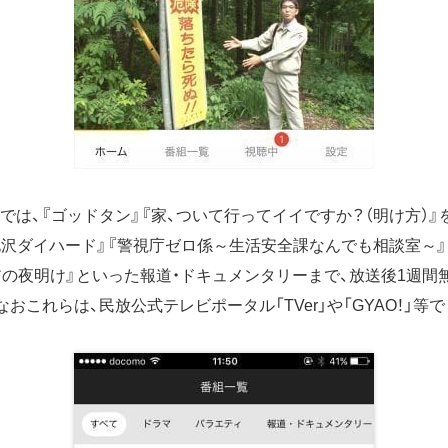
では、『ゴッドタン』『家、ついて行ってイイですか？（明け方）
北沢ダイハード』『警視庁ゼロ係～生活安全課なんでも相談室～』
アの夜明け』といった報道・ドキュメンタリーまで、放送後1週間
おこれらは、民放公式テレビポータル「TVer」や「GYAO！」等