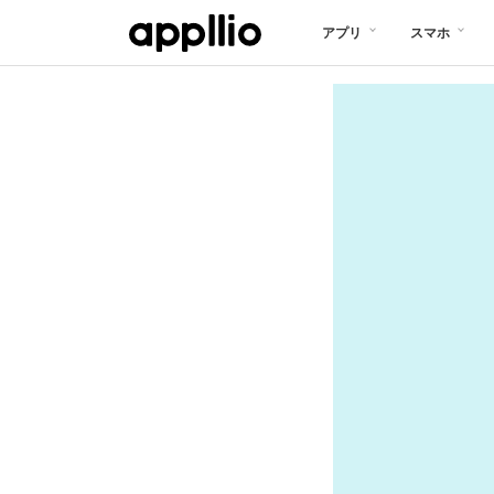
メ
アプリ
スマホ
イ
ン
コ
ン
テ
ン
ツ
に
移
動