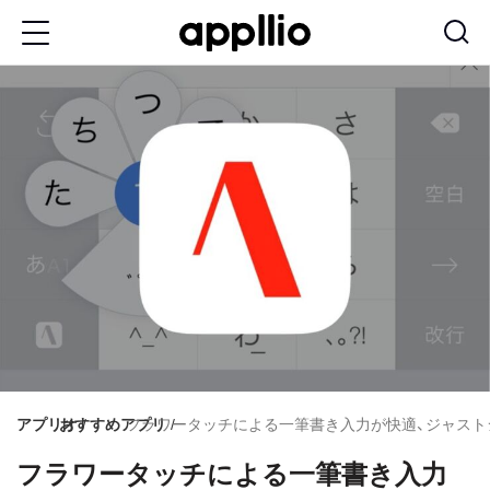
メ
イ
ン
コ
ン
テ
ン
ツ
に
移
動
アプリオ
おすすめアプリ
フラワータッチによる一筆書き入力が快適、ジャストシ
フラワータッチによる一筆書き入力