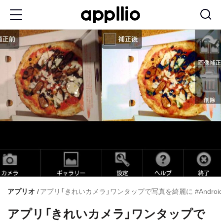
メ
イ
ン
コ
ン
テ
ン
ツ
に
移
動
アプリオ
アプリ「きれいカメラ」ワンタップで写真を綺麗に #Androi
アプリ「きれいカメラ」ワンタップで