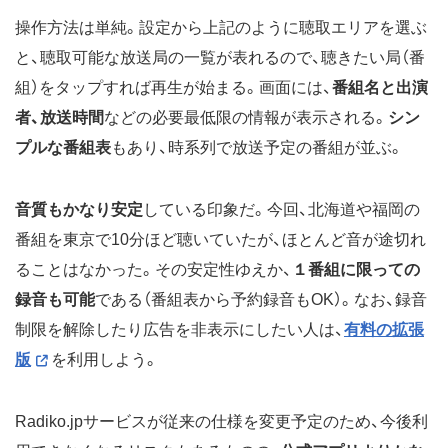
操作方法は単純。設定から上記のように聴取エリアを選ぶ
と、聴取可能な放送局の一覧が表れるので、聴きたい局（番
組）をタップすれば再生が始まる。画面には、
番組名と出演
者、放送時間
などの必要最低限の情報が表示される。
シン
プルな番組表
もあり、時系列で放送予定の番組が並ぶ。
音質もかなり安定
している印象だ。今回、北海道や福岡の
番組を東京で10分ほど聴いていたが、ほとんど音が途切れ
ることはなかった。その安定性ゆえか、
１番組に限っての
録音も可能
である（番組表から予約録音もOK）。なお、録音
制限を解除したり広告を非表示にしたい人は、
有料の拡張
版
を利用しよう。
Radiko.jpサービスが従来の仕様を変更予定のため、今後利