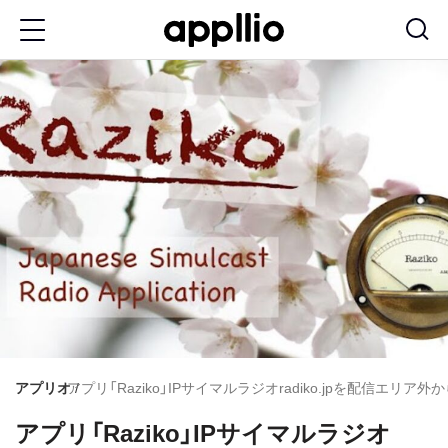
メ
イ
ン
コ
ン
テ
ン
ツ
に
移
動
アプリオ
アプリ「Raziko」IPサイマルラジオradiko.jpを配信エリア外から
アプリ「Raziko」IPサイマルラジオ