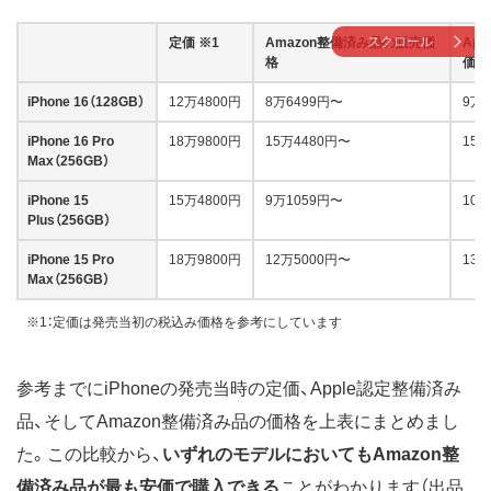
スクロール
定価 ※1
Amazon整備済み品の販売価
Ap
格
価格
iPhone 16（128GB）
12万4800円
8万6499円〜
9万6
iPhone 16 Pro
18万9800円
15万4480円〜
15万
Max（256GB）
iPhone 15
15万4800円
9万1059円〜
10万
Plus（256GB）
iPhone 15 Pro
18万9800円
12万5000円〜
13万
Max（256GB）
※1：定価は発売当初の税込み価格を参考にしています
参考までにiPhoneの発売当時の定価、Apple認定整備済み
品、そしてAmazon整備済み品の価格を上表にまとめまし
た。この比較から、
いずれのモデルにおいてもAmazon整
備済み品が最も安価で購入できる
ことがわかります（出品