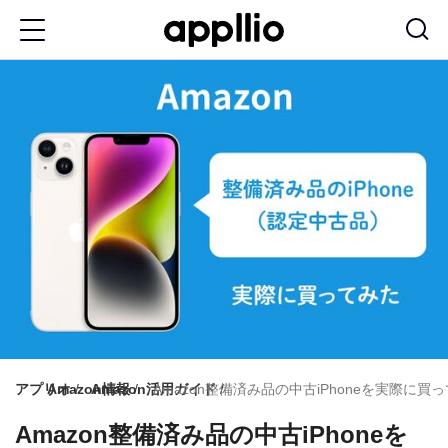
メ
イ
ン
コ
ン
テ
ン
ツ
に
移
動
アプリオ
Amazon情報
Amazon活用ガイド
Amazon整備済み品の中古iPhoneを実際
Amazon整備済み品の中古iPhoneを