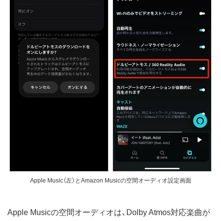
Apple Music（左）とAmazon Musicの空間オーディオ設定画面
Apple Musicの空間オーディオは、Dolby Atmos対応楽曲が