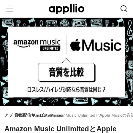
メ
イ
ン
コ
ン
テ
ン
ツ
に
移
動
アプリオ
音楽配信サービス
Amazon Music
Amazon Music UnlimitedとApple
Amazon Music UnlimitedとApple