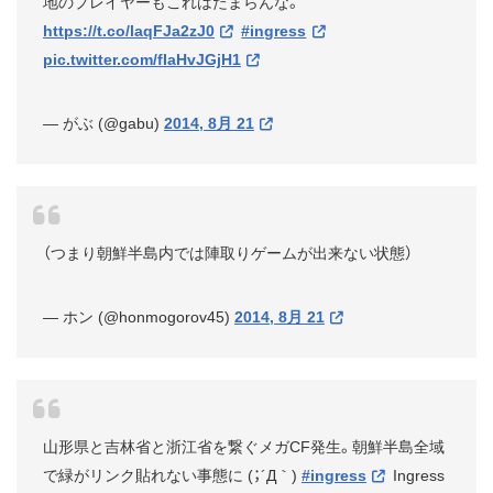
地のプレイヤーもこれはたまらんな。
https://t.co/laqFJa2zJ0
#ingress
pic.twitter.com/fIaHvJGjH1
— がぶ (@gabu)
2014, 8月 21
（つまり朝鮮半島内では陣取りゲームが出来ない状態）
— ホン (@honmogorov45)
2014, 8月 21
山形県と吉林省と浙江省を繋ぐメガCF発生。朝鮮半島全域
で緑がリンク貼れない事態に (；´Д｀)
#ingress
Ingress