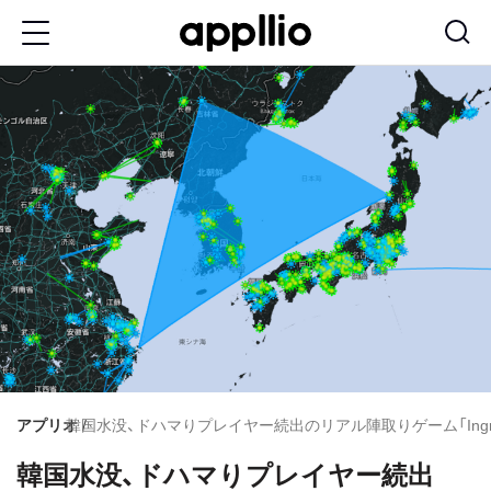
メ
イ
ン
コ
ン
テ
ン
ツ
に
移
動
アプリオ
韓国水没、ドハマりプレイヤー続出のリアル陣取りゲーム「Ing
韓国水没、ドハマりプレイヤー続出