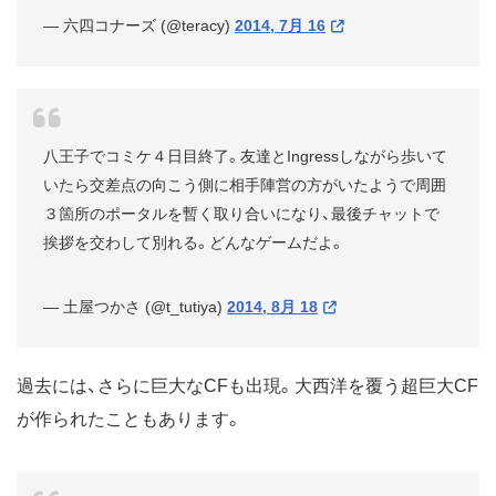
— 六四コナーズ (@teracy)
2014, 7月 16
八王子でコミケ４日目終了。友達とIngressしながら歩いて
いたら交差点の向こう側に相手陣営の方がいたようで周囲
３箇所のポータルを暫く取り合いになり、最後チャットで
挨拶を交わして別れる。どんなゲームだよ。
— 土屋つかさ (@t_tutiya)
2014, 8月 18
過去には、さらに巨大なCFも出現。大西洋を覆う超巨大CF
が作られたこともあります。