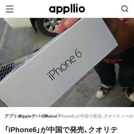
メ
イ
ン
コ
ン
テ
ン
ツ
に
移
動
アプリオ
Appleデバイス
iPhone
「iPhone6」が中国で発売、クオリティ
「iPhone6」が中国で発売、クオリテ