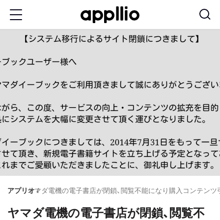
メ
イ
ン
コ
ン
テ
ン
ツ
に
移
動
アプリオ
ヤマダ電機の電子書店が閉鎖、閲覧不能になり購入コンテンツ
ヤマダ電機の電子書店が閉鎖、閲覧不