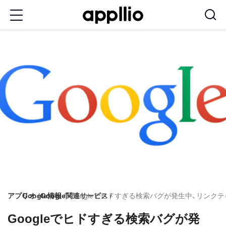
メ
イ
ン
コ
ン
テ
ン
ツ
に
移
動
アプリオ
Google情報
Google関連サービス
Googleでヒドすぎる検索バグが発生中、リン
Googleでヒドすぎる検索バグが発