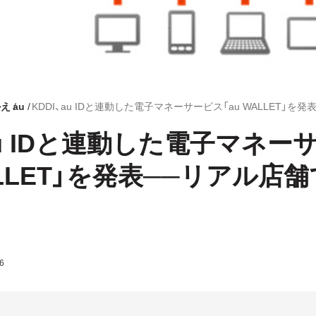
かえ
au
、au IDと連動した電子マネー
ALLET」を発表──リアル店
6