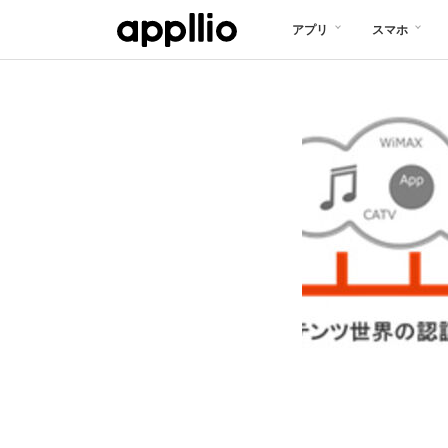
メ
アプリ
スマホ
イ
ン
コ
ン
テ
ン
ツ
に
移
動